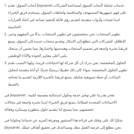
أبحاث السوق: تقدم Jiayuanet خدمات شاملة لأبحاث السوق لمساعدة الشركات
على فهم جمهورها المستهدف والمنافسة واتجاهات السوق. يستخدم فريق الخبراء
لدينا تقنيات وأدوات متقدمة لتقديم رؤى قابلة للتنفيذ تساعد في اتخاذ القرارات
الحاسمة.
تطوير المنتجات: نحن متخصصون في تطوير المنتجات، بدءًا من المفهوم وحتى
الإطلاق، للشركات التي تتطلع إلى الابتكار وتقديم منتجات جديدة إلى السوق. يتمتع
فريقنا بخبرة واسعة في تصميم المنتجات وهندستها واختبارها، مما يضمن أن منتجك
يلبي أعلى معايير الجودة والأداء الوظيفي.
الحلول المخصصة: نحن ندرك أن كل شركة لها احتياجات فريدة، ولهذا السبب نقدم
تطوير الحلول المخصصة. سواء كان ذلك تطبيقًا برمجيًا جديدًا، أو أداة متقدمة لتحليل
البيانات، أو حملة تسويقية شاملة، يتمتع فريقنا بالخبرة اللازمة لتقديم ما تحتاجه
بالضبط.
في Jiayuanet ، نفخر بقدرتنا على توفير خدمة وحلول استثنائية مصممة لتلبية
الاحتياجات المحددة لعملائنا. يتمتع فريق الخبراء لدينا بخبرة واسعة في مجالات
تخصصهم، مما يسمح لنا بتقديم حلول متطورة ومبتكرة وفعالة.
شكرًا لك على وقتك في قراءة هذا المنشور ومعرفة المزيد عن خدماتنا وحلولنا في
Jiayuanet. نحن نتطلع إلى فرصة العمل معك ومساعدتك في تحقيق أهداف عملك.