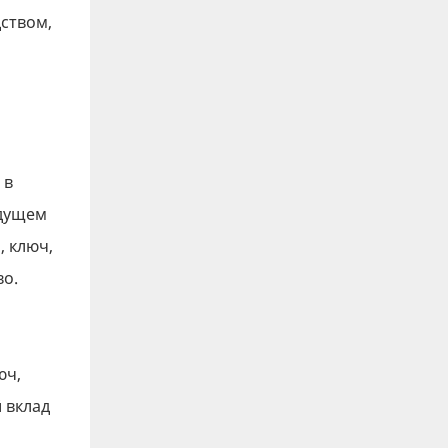
ством,
 в
удущем
, ключ,
во.
юч,
 вклад