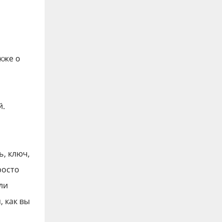
кже о
й.
, ключ,
росто
ли
, как вы