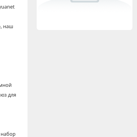
yuanet
р, наш
емной
люз для
 набор