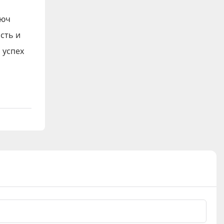
люч
сть и
 успех