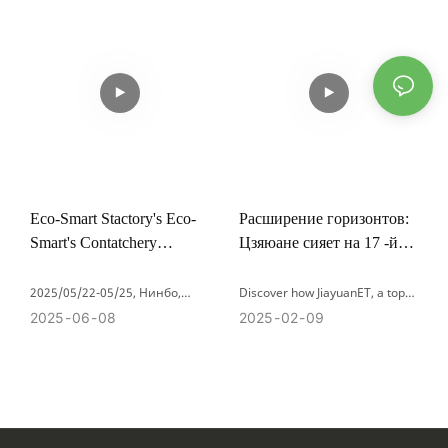
Eco-Smart Stactory's Eco-
Расширение горизонтов:
Smart's Contatchery
Цзяюане сияет на 17 -й
Cownlight на 4-й
Китайской (ОАЭ)
китайской выставке Expo
торговой выставке 2024
2025/05/22-05/25, Нинбо,
Discover how JiayuanET, a top
Китай –
manufacturer of custom paper
2025
06
08
2025
02
09
Лидер канцелярских товаров
notebooks and luxury gift boxes,
Цзяюанет оказал
impressed buyers at the Dubai
значительное влияние на
Trade Expo 2024. Explore our
недавно завершившуюся 4-ю
sustainable stationery solutions
Китай-Экс Экспо &
for the Middle East market.