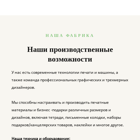
офиса и путешествий.
формата A7 на спирали со
нежность весенних
съемными листами.
цветущих вишен на
Благодаря уникальной
льняной обложке.
конструкции со съемной
Благодаря кремовой
НАША ФАБРИКА
спиралью, этот
бумаге плотностью 80 г/м²
компактный блокнот
и конструкции,
Наши производственные
позволяет легко добавлять
позволяющей блокноту
возможности
или удалять страницы, что
раскрываться на 180°,
делает его идеальным для
каждый момент письма
У нас есть современные технологии печати и машины, а
организации заметок,
превращается в ритуал.
также команда профессиональных графических и трехмерных
списков и идей в дороге.
дизайнеров.
Доступен в 7 красивых
пастельных цветах,
Мы способны настраивать и производить печатные
каждый блокнот содержит
материалы и бизнес -подарки различных размеров и
80 листов (160 страниц)
дизайнов, включая тетради, письменные колодки, наборы
высококачественной
подарков/канцелярских товаров, наклейки и многое другое.
линованной бумаги
удобного для ношения в
Наша техника и оборудование: