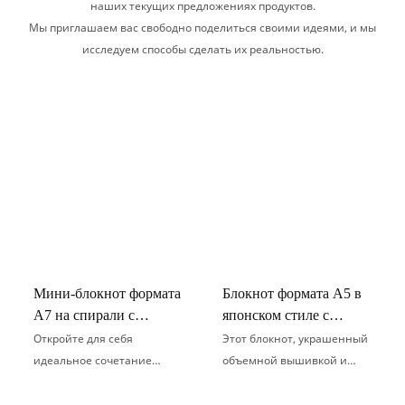
наших текущих предложениях продуктов.
Мы приглашаем вас свободно поделиться своими идеями, и мы
исследуем способы сделать их реальностью.
Мини-блокнот формата
Блокнот формата А5 в
А7 на спирали с
японском стиле с
отрывными листами,
золотой фольгой и
Откройте для себя
Этот блокнот, украшенный
портативный
изображением
идеальное сочетание
объемной вышивкой и
карманный дневник
цветущей сакуры.
стиля и функциональности
тиснением золотой
для студентов, для
с нашим блокнотом
фольгой, воплощает