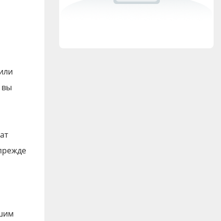
или
 вы
ат
прежде
ашим