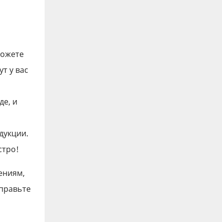
можете
т у вас
де, и
дукции.
стро!
ениям,
тправьте