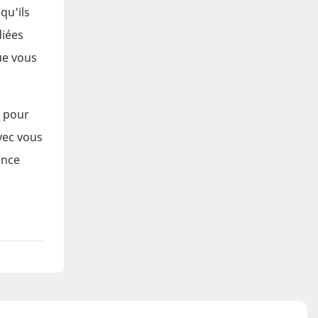
qu'ils
diées
ue vous
n pour
vec vous
ence