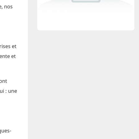
e, nos
ises et
ente et
ont
ui : une
ques-