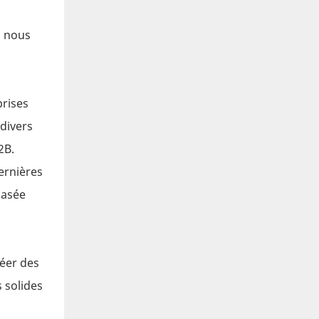
i nous
prises
divers
2B.
ernières
basée
réer des
s solides