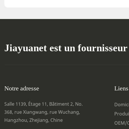
Jiayuanet est un fournisseur
Notre adresse
Liens
Salle 1139, Étage 11, Bâtiment 2, No.
Domici
368, rue Xiangwang, rue Wuchang,
Produi
Hangzhou, Zhejiang, Chine
OEM/