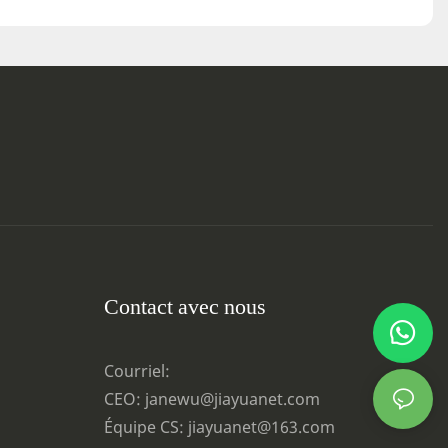
Contact avec nous
Courriel:
CEO: janewu@jiayuanet.com
Équipe CS: jiayuanet@163.com