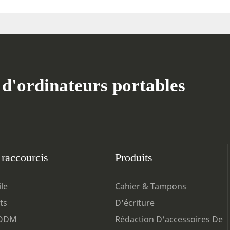
 d'ordinateurs portables
 raccourcis
Produits
le
Cahier & Tampons
ts
D'écriture
ODM
Rédaction D'accessoires De