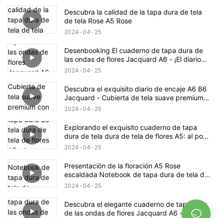
Descubra la calidad de la tapa dura de tela
de tela Rose A5 Rose
2024
04
25
Desenbooking El cuaderno de tapa dura de
las ondas de flores Jacquard A6 - ¡El diario
perfecto para el diario!
2024
04
25
Descubra el exquisito diario de encaje A6 B6
Jacquard - Cubierta de tela suave premium
con spones interlayer, perfecto para el diario
2024
04
25
Explorando el exquisito cuaderno de tapa
dura de tela dura de tela de flores A5: al por
mayor, ecológica & elegante!
2024
04
25
Presentación de la floración A5 Rose
escaldada Notebook de tapa dura de tela de
algodón Jacquard - ¡Premium y elegante!
2024
04
25
Descubra el elegante cuaderno de tapa dura
de las ondas de flores Jacquard A6 -