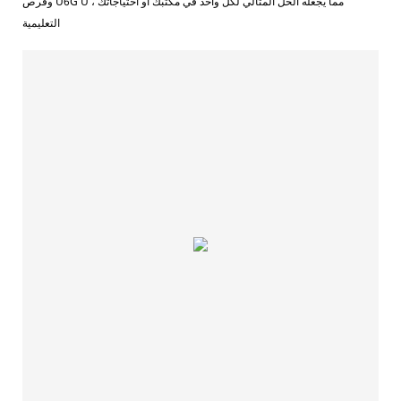
وقرص U6G U ، مما يجعله الحل المثالي لكل واحد في مكتبك أو احتياجاتك
التعليمية