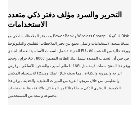
التحرير والسرد مؤلف دفتر ذكي متعدد
الاستخدامات
يعد دفتر الملاحظات الذكي مع Power Bank و Wireless Charge و 16G U Disk
منتجًا متعدد الاستخدامات وعملي يجمع بين دفتر الملاحظات التقليدي والتكنولوجيا
الحديثة. تشمل السمات الأساسية الغطاء الجلدي PU ، وورقة خالية من الخشب 80
جرام ، وحجم A5 ، في حين أن السمات الممتدة تشمل بنك الطاقة المضمن 8000
مللي أمبير ، والشحن اللاسلكي ، وقرص U 16G. يوفر هذا المنتج سمات قيمة مثل
الراحة والمرونة والكفاءة ، مما يجعله خيارًا عمليًا ومبتكرًا للاستخدام المكتبي
والتعليمي. من خلال مزيجها الفريد من الميزات التقليدية والحديثة ، يوفر هذا
الكمبيوتر الدفتري الذكي مزيجًا مثاليًا من الوظائف والأناقة ، وتلبية احتياجات
مجموعة واسعة من المستخدمين.