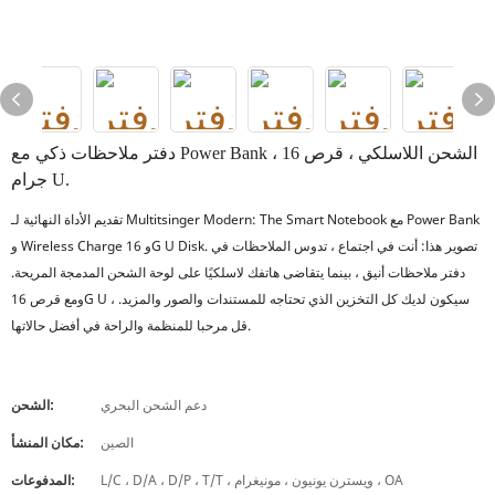
دفتر ملاحظات ذكي مع Power Bank ، الشحن اللاسلكي ، قرص 16
جرام U.
تقديم الأداة النهائية لـ Multitsinger Modern: The Smart Notebook مع Power Bank
و Wireless Charge و 16G U Disk. تصوير هذا: أنت في اجتماع ، تدوس الملاحظات في
دفتر ملاحظات أنيق ، بينما يتقاضى هاتفك لاسلكيًا على لوحة الشحن المدمجة المريحة.
ومع قرص 16G U ، سيكون لديك كل التخزين الذي تحتاجه للمستندات والصور والمزيد.
قل مرحبا للمنظمة والراحة في أفضل حالاتها.
دعم الشحن البحري
الشحن:
الصين
مكان المنشأ:
L/C ، D/A ، D/P ، T/T ، ويسترن يونيون ، مونيغرام ، OA
المدفوعات: