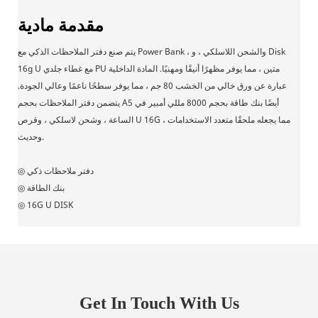
مقدمة مادية
يتم صنع دفتر الملاحظات الذكي مع Power Bank ، والشحن اللاسلكي ، و Disk
16g U مع غطاء جلدي PU متين ، مما يوفر مظهرًا أنيقًا ومهنيًا. المادة الداخلية
عبارة عن ورق خالي من الخشب 80 جم ، مما يوفر سطحًا ناعمًا وعالي الجودة.
يتضمن دفتر الملاحظات بحجم A5 أيضًا بنك طاقة بحجم 8000 مللي أمبير في
الساعة ، وشحن لاسلكي ، وقرص U 16G ، مما يجعله ملحقًا متعدد الاستخدامات
وحديث.
◎ دفتر ملاحظات ذكي
◎ بنك الطاقة
◎ 16G U DISK
Get In Touch With Us