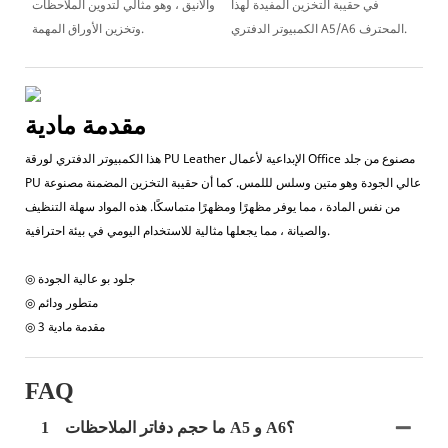
في حقيبة التخزين المفيدة لهذا
والأنيق ، وهو مثالي لتدوين الملاحظات
الكمبيوتر الدفتري A5/A6 المحترف.
وتخزين الأوراق المهمة.
مقدمة مادية
هذا الكمبيوتر الدفتري لورقة PU Leather الإبداعية لأعمال Office مصنوع من جلد
PU عالي الجودة وهو متين وسلس لللمس. كما أن حقيبة التخزين المضمنة مصنوعة
من نفس المادة ، مما يوفر مظهرًا ومظهرًا متماسكًا. هذه المواد سهلة التنظيف
والصيانة ، مما يجعلها مثالية للاستخدام اليومي في بيئة احترافية.
◎ جلود بو عالية الجودة
◎ متطور ودائم
◎ مقدمة مادية 3
FAQ
ما حجم دفاتر الملاحظات A5 و A6؟
1