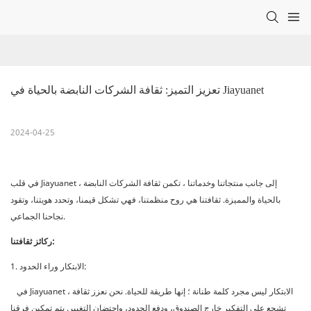
تعزيز التميز: ثقافة الشركات النابضة بالحياة في Jiayuanet
2024-04-25
في قلب Jiayuanet ، إلى جانب منتجاتنا وخدماتنا ، تكمن ثقافة الشركات النابضة
بالحياة والمميزة. ثقافتنا هي روح منظمتنا، فهي تشكل قيمنا، وتحدد هويتنا، وتقود
نجاحنا الجماعي.
ركائز ثقافتنا:
1. الابتكار وراء الحدود:
في Jiayuanet ، الابتكار ليس مجرد كلمة طنانة ؛ إنها طريقة للحياة. نحن نعزز ثقافة
تشجع على التفكير خارج الصندوق، ودفع الحدود، واحتضان التغيير. يتم تمكين فرقنا