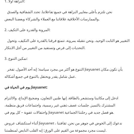
1. النزاهة أولا:
نحن نلتزم بأعلى معايير النزاهة في جميع تفاعلاتنا. تحدد الشفافية والصدق
والممارسات الأخلاقية علاقاتنا مع العملاء والشركاء وبعضنا البعض.
2. المرونة والقدرة على التكيف:
التغيير هو الثابت الوحيد، ونحن نتقبله بمرونة. تتمتع فرقنا بالقدرة على التكيف، وتحول
التحديات إلى فرص وتستفيد من التغيير من أجل الابتكار.
3. تمكين التنوع:
التنوع هو أكثر من مجرد سياسة؛ إنه أحد الأصول. تفخر Jiayuanet بأن تكون مكان
عمل شامل يقدر ويحتفل بالتنوع في جميع أشكاله.
يوم في الحياة في Jiayuanet:
ادخل إلى مكاتبنا وستشعر بالطاقة. إنها طنين التعاون، وضجيج الإبداع، والالتزام
المشترك بالتميز. جلسات عصف ذهني غير رسمية، واجتماعات فريق منظمة،
واحتفالات عفوية – كل يوم في Jiayuanet هو فصل جديد في رحلتنا الجماعية.
أثناء استكشاف عروض Jiayuanet ، ندعوك إلى الخوض في جوهر من نحن. ثقافتنا
ليست مجرد مجموعة من القيم على الورق؛ إنه القلب النابض لمنظمتنا.