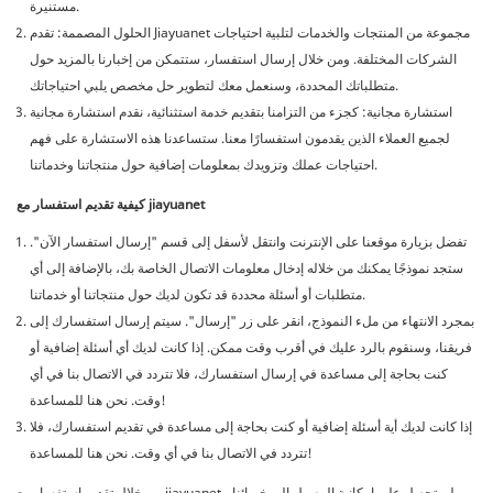
مستنيرة.
الحلول المصممة: تقدم Jiayuanet مجموعة من المنتجات والخدمات لتلبية احتياجات
الشركات المختلفة. ومن خلال إرسال استفسار، ستتمكن من إخبارنا بالمزيد حول
متطلباتك المحددة، وسنعمل معك لتطوير حل مخصص يلبي احتياجاتك.
استشارة مجانية: كجزء من التزامنا بتقديم خدمة استثنائية، نقدم استشارة مجانية
لجميع العملاء الذين يقدمون استفسارًا معنا. ستساعدنا هذه الاستشارة على فهم
احتياجات عملك وتزويدك بمعلومات إضافية حول منتجاتنا وخدماتنا.
كيفية تقديم استفسار مع jiayuanet
تفضل بزيارة موقعنا على الإنترنت وانتقل لأسفل إلى قسم "إرسال استفسار الآن".
ستجد نموذجًا يمكنك من خلاله إدخال معلومات الاتصال الخاصة بك، بالإضافة إلى أي
متطلبات أو أسئلة محددة قد تكون لديك حول منتجاتنا أو خدماتنا.
بمجرد الانتهاء من ملء النموذج، انقر على زر "إرسال". سيتم إرسال استفسارك إلى
فريقنا، وسنقوم بالرد عليك في أقرب وقت ممكن. إذا كانت لديك أي أسئلة إضافية أو
كنت بحاجة إلى مساعدة في إرسال استفسارك، فلا تتردد في الاتصال بنا في أي
وقت. نحن هنا للمساعدة!
إذا كانت لديك أية أسئلة إضافية أو كنت بحاجة إلى مساعدة في تقديم استفسارك، فلا
تتردد في الاتصال بنا في أي وقت. نحن هنا للمساعدة!
من خلال تقديم استفسار مع jiayuanet ، لن تحصل على إمكانية الوصول إلى خبرائنا