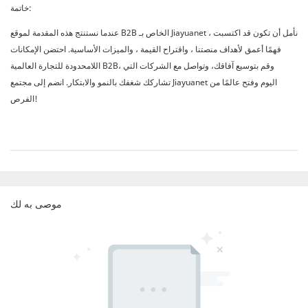
خاتمة:
عندما نستنتج هذه المقدمة لموقع B2B الخاص بـ Jiayuanet ، نأمل أن تكون قد اكتسبت
فهمًا أعمق لأهداف منصتنا ، واقتراح القيمة ، والميزات الأساسية. احتضن الإمكانات
اللامحدودة للتجارة العالمية B2B، وقم بتوسيع آفاقك، وتواصل مع الشركات التي
تشاركك شغفك بالنمو والابتكار. انضم إلى مجتمع Jiayuanet اليوم وفتح عالمًا من
الفرص!
موصى به لك