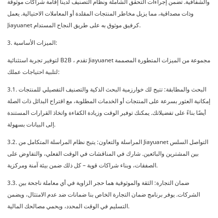
والشفافية. تضمن إجراءات التحقق الشاملة ونظام التصنيف لدينا إقامة شراكات موثوقة
وذات مصداقية، مما يزيل مخاطر المنتجات المقلدة أو المعاملات الاحتيالية. يعمل
Jiayuanet كرفيق موثوق به على طريق النجاح المستدام.
3. الميزات الأساسية:
لتوفير تجربة استثنائية B2B ، تقدم Jiayuanet مجموعة من الميزات المتطورة المصممة
لتلبية احتياجات عملك:
3.1. البحث والمطابقة: تتيح لك خوارزمية البحث الذكية والتصنيف التفصيلي للمنتجات
إمكانية العثور بسرعة على المنتجات أو الخدمات المطلوبة، مع اقتراح البدائل ذات الصلة
أيضًا بناءً على تفضيلاتك. يمكنك توفير الوقت وزيادة الكفاءة واتخاذ القرارات المستندة
إلى البيانات بسهولة.
3.2. المراسلة والتعاون: يتيح نظام المراسلة المتكامل من Jiayuanet التواصل السلس
بين المشترين والبائعين. شارك في المناقشات في الوقت الفعلي، والتفاوض على
الصفقات، وبناء شراكات قوية – كل ذلك ضمن بيئة آمنة ومركزية.
3.3. ضمان التجارة: الثقة والموثوقية هما حجر الزاوية في أي معاملة ناجحة بين
الشركات. يوفر برنامج ضمان التجارة الخاص بنا ضمانات ضد عدم الامتثال، ويضمن
التسليم في الوقت المحدد، ويحمي مصالحك المالية.