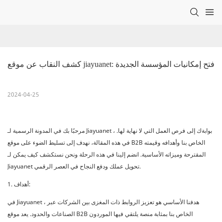
كشف النقاب عن موقع jiayuanet: فتح إمكانيات المؤسسة الجديدة
2024-04-25
مرحبًا بك في المدونة الرسمية لـ Jiayuanet ، بوابةك إلى فرص العمل التي لا نهاية لها.
في هذه المقالة، نهدف إلى تسليط الضوء على موقع B2B الخاص بنا وأهدافه وقيمته
المقترحة وميزاته الأساسية. انضم إلينا في هذه الرحلة ونحن نستكشف كيف يمكن لـ
Jiayuanet تحويل عملك ودفع النجاح في العصر الرقمي.
1. أهداف:
في Jiayuanet ، هدفنا الأساسي هو تعزيز الروابط ذات المغزى بين الشركات عبر
الصناعات والحدود. يعد موقع B2B الخاص بنا بمثابة منصة يلتقي فيها الموردون