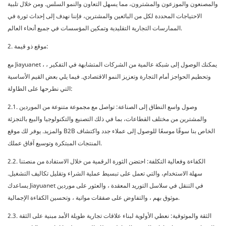
والمصنعون والموزعون والمشترون، مما يسهل التعاون والنمو السلس. ومن خلال تلبية
الاحتياجات المحددة لكل من البائعين والمشترين، فإننا نهدف إلى إحداث ثورة في
الممارسات التجارية التقليدية وتمكين المؤسسات في جميع أنحاء العالم.
2. موقع ذو قيمة:
مع Jiayuanet ، يمكنك الوصول إلى شبكة عالمية من الشركات المتشابهة في التفكير ،
وتحطيم الحواجز أمام التجارة وتعزيز النمو الاقتصادي. فيما يلي بعض القيم الأساسية
التي نطرحها على الطاولة:
2.1. وصول واسع النطاق إلى الصناعة: تواصل مع مجموعة متنوعة من الموردين
والمشترين من مختلف القطاعات، بما في ذلك التصنيع والتكنولوجيا والبيع بالتجزئة
والمزيد. يوفر لك موقع B2B الخاص بنا سوقًا موسعًا للوصول إلى عملاء جدد واكتشاف
المنتجات المبتكرة وتوسيع آفاق عملك.
2.2. الكفاءة وفعالية التكلفة: احتضن الثورة الرقمية من خلال الاستفادة من منصتنا
سهلة الاستخدام، والتي تعمل على تبسيط عملية الشراء وتقليل تكاليف التشغيل.
يساعدك Jiayuanet في التنقل في سلاسل التوريد المعقدة ، والعثور على موردين
موثوق بهم ، والتفاوض على صفقات مواتية ، وتحسين الكفاءة الإجمالية.
2.3. الثقة والموثوقية: نعطي الأولوية لبناء علاقات تجارية طويلة الأمد مبنية على الثقة