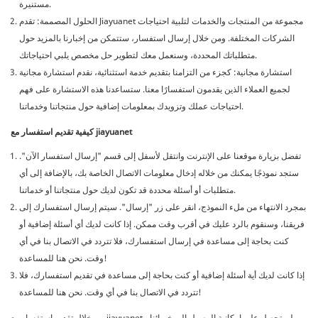
مستنيرة.
الحلول المصممة: تقدم Jiayuanet مجموعة من المنتجات والخدمات لتلبية احتياجات
الشركات المختلفة. ومن خلال إرسال استفسار، ستتمكن من إخبارنا بالمزيد حول
متطلباتك المحددة، وسنعمل معك لتطوير حل مخصص يلبي احتياجاتك.
استشارة مجانية: كجزء من التزامنا بتقديم خدمة استثنائية، نقدم استشارة مجانية
لجميع العملاء الذين يقدمون استفسارًا معنا. ستساعدنا هذه الاستشارة على فهم
احتياجات عملك وتزويدك بمعلومات إضافية حول منتجاتنا وخدماتنا.
كيفية تقديم استفسار مع jiayuanet
تفضل بزيارة موقعنا على الإنترنت وانتقل لأسفل إلى قسم "إرسال استفسار الآن".
ستجد نموذجًا يمكنك من خلاله إدخال معلومات الاتصال الخاصة بك، بالإضافة إلى أي
متطلبات أو أسئلة محددة قد تكون لديك حول منتجاتنا أو خدماتنا.
بمجرد الانتهاء من ملء النموذج، انقر على زر "إرسال". سيتم إرسال استفسارك إلى
فريقنا، وسنقوم بالرد عليك في أقرب وقت ممكن. إذا كانت لديك أي أسئلة إضافية أو
كنت بحاجة إلى مساعدة في إرسال استفسارك، فلا تتردد في الاتصال بنا في أي
وقت. نحن هنا للمساعدة!
إذا كانت لديك أية أسئلة إضافية أو كنت بحاجة إلى مساعدة في تقديم استفسارك، فلا
تتردد في الاتصال بنا في أي وقت. نحن هنا للمساعدة!
من خلال تقديم استفسار مع jiayuanet ، لن تحصل على إمكانية الوصول إلى خبرائنا