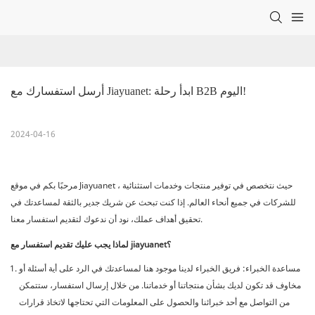
أرسل استفسارك مع Jiayuanet: ابدأ رحلة B2B اليوم!
2024-04-16
مرحبًا بكم في موقع Jiayuanet ، حيث نتخصص في توفير منتجات وخدمات استثنائية
للشركات في جميع أنحاء العالم. إذا كنت تبحث عن شريك جدير بالثقة لمساعدتك في
تحقيق أهداف عملك، نود أن ندعوك لتقديم استفسار معنا.
لماذا يجب عليك تقديم استفسار مع jiayuanet؟
مساعدة الخبراء: فريق الخبراء لدينا موجود هنا لمساعدتك في الرد على أية أسئلة أو
مخاوف قد تكون لديك بشأن منتجاتنا أو خدماتنا. من خلال إرسال استفسار، ستتمكن
من التواصل مع أحد خبرائنا والحصول على المعلومات التي تحتاجها لاتخاذ قرارات