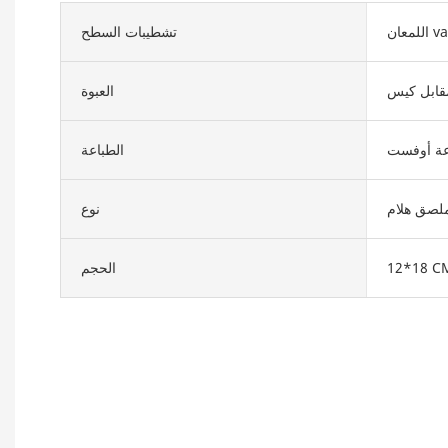
varn
تشطيبات السطح
قابل كيس
العبوة
عة أوفست
الطباعة
لصق هلام
نوع
12*18 C
الحجم