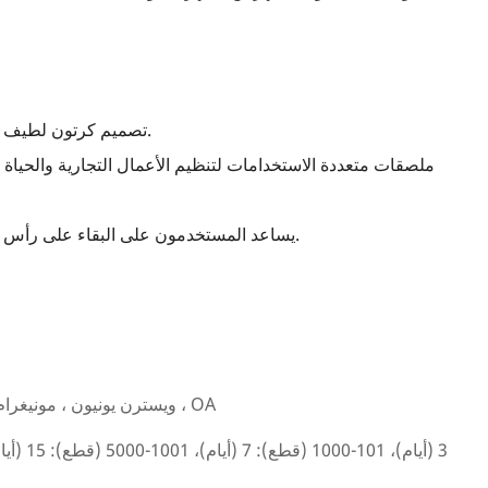
1. تصميم كرتون لطيف وملون لإضافة المرح والشخصية إلى مخططك.
3. يساعد المستخدمون على البقاء على رأس التواريخ والمهام المهمة بطريقة إبداعية وجذابة.
L/C ، D/A ، D/P ، T/T ، ويسترن يونيون ، مونيغرام ، OA