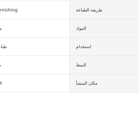
طريقة الطباعة
اللمعان ishing
المواد
م
استخدام
طبا
النمط
م
مكان المنشأ
M