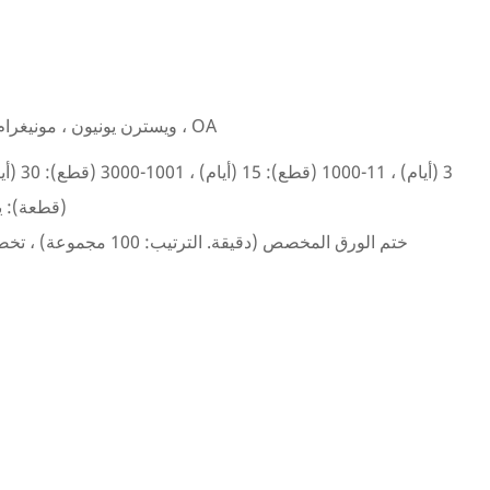
L/C ، D/A ، D/P ، T/T ، ويسترن يونيون ، مونيغرام ، OA
(قطعة): ي
ختم الورق المخصص (دقيقة. التر