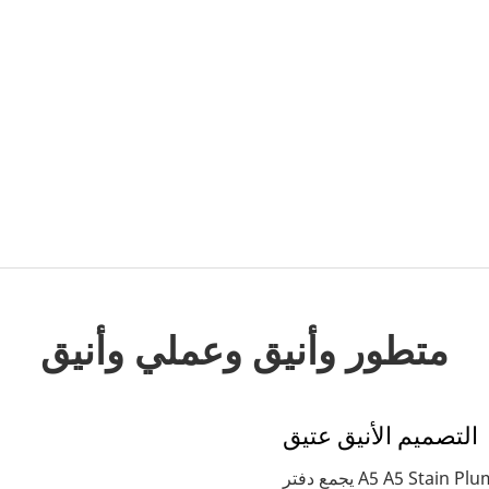
متطور وأنيق وعملي وأنيق
التصميم الأنيق عتيق
يجمع دفتر A5 A5 Stain Plum المستوحى من القماش الصيني بين جماليات الصينية