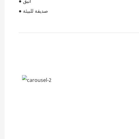
● أنيق
● صديقة للبيئة