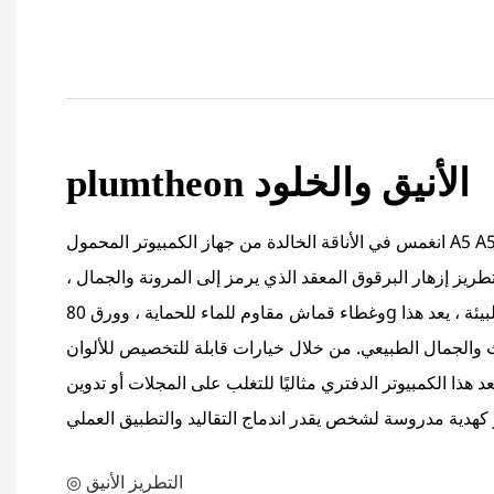
plumtheon الأنيق والخلود
انغمس في الأناقة الخالدة من جهاز الكمبيوتر المحمول A5 A5 Stain Plum Plum المستوحى
يز إزهار البرقوق المعقد الذي يرمز إلى المرونة والجمال ،
وغطاء قماش مقاوم للماء للحماية ، وورق 80g الخالي من الخشب الصديقة للبيئة ، يعد هذا
راث والجمال الطبيعي. من خلال خيارات قابلة للتخصيص للألوان
 هذا الكمبيوتر الدفتري مثاليًا للتغلب على المجلات أو تدوين
◎ التطريز الأنيق