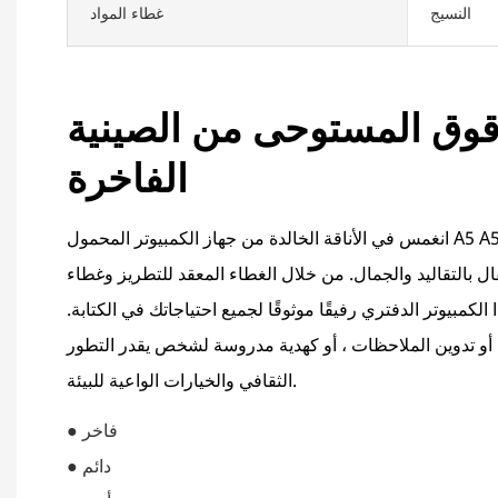
النسيج
غطاء المواد
رقوق المستوحى من الصينية
الفاخرة
انغمس في الأناقة الخالدة من جهاز الكمبيوتر المحمول A5 A5 Stain Plum Plum المستوحى
ل بالتقاليد والجمال. من خلال الغطاء المعقد للتطريز وغطاء
الكمبيوتر الدفتري رفيقًا موثوقًا لجميع احتياجاتك في الكتابة.
، أو تدوين الملاحظات ، أو كهدية مدروسة لشخص يقدر التطور
الثقافي والخيارات الواعية للبيئة.
● فاخر
● دائم